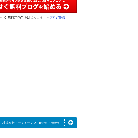
今すぐ
無料ブログ
をはじめよう！ ≫
ブログ作成
2021 株式会社メディアーノ All Rights Reserved.