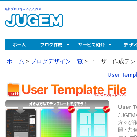
無料ブログをかんたん作成
ホーム
>
ブログデザイン一覧
>
ユーザー作成テンプ
User Tem
User 
JUGE
方々が
開・共