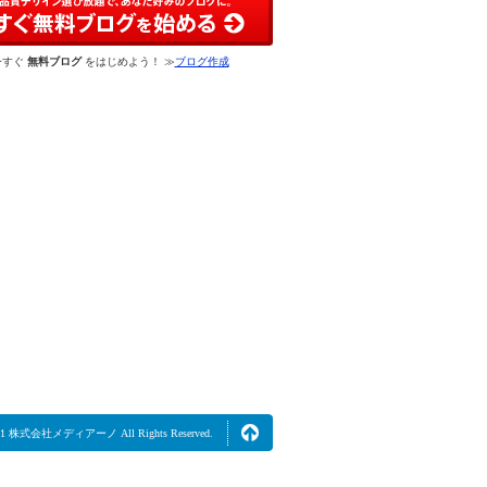
今すぐ
無料ブログ
をはじめよう！ ≫
ブログ作成
2021 株式会社メディアーノ All Rights Reserved.