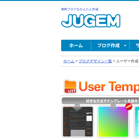
無料ブログをかんたん作成
ホーム
>
ブログデザイン一覧
>
ユーザー作成