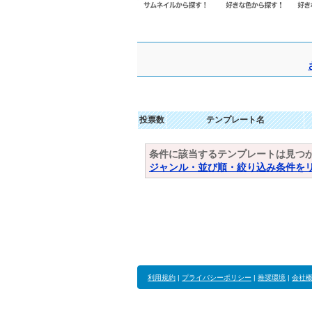
投票数
テンプレート名
条件に該当するテンプレートは見つ
ジャンル・並び順・絞り込み条件を
利用規約
|
プライバシーポリシー
|
推奨環境
|
会社