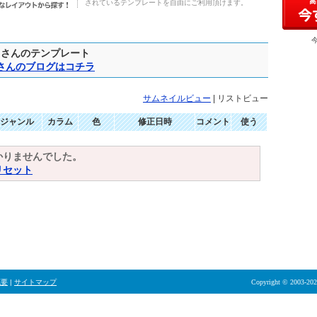
されているテンプレートを自由にご利用頂けます。
さんのテンプレート
さんのブログはコチラ
サムネイルビュー
| リストビュー
ジャンル
カラム
色
修正日時
コメント
使う
かりませんでした。
リセット
概要
|
サイトマップ
Copyright © 2003-