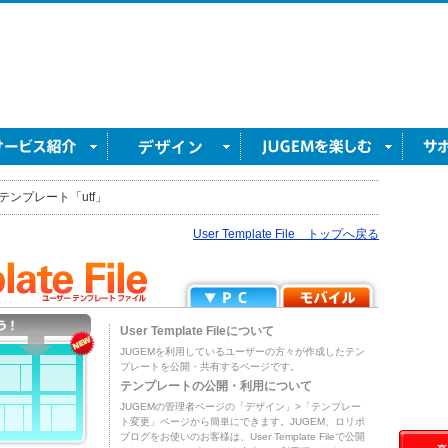
テンプレート「utf」
User Template File トップへ戻る
User Template Fileについて
JUGEMを利用しているユーザーの方々が作成したテン
プレートを公開・共有するページです。
テンプレートの公開・利用について
JUGEMの管理者ページの「デザイン」>「テンプレー
ト変更」ページから簡単にできます。JUGEM、ロリポ
ブログをお使いのお客様は、User Template Fileで公開