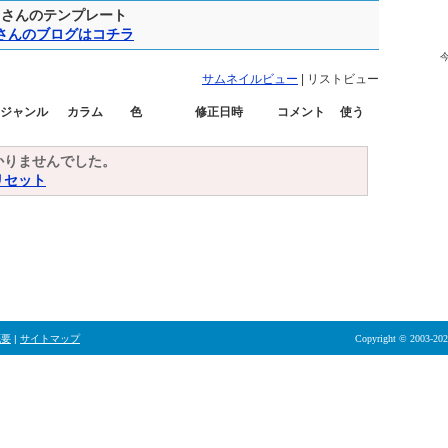
さんのテンプレート
さんのブログはコチラ
サムネイルビュー
| リストビュー
ジャンル
カラム
色
修正日時
コメント
使う
かりませんでした。
リセット
概要
|
サイトマップ
Copyright © 2003-