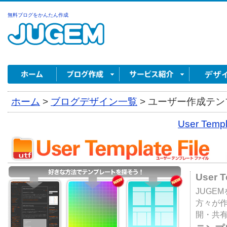
無料ブログをかんたん作成
ホーム
>
ブログデザイン一覧
>
ユーザー作成テンプ
User Tem
User 
JUGE
方々が
開・共