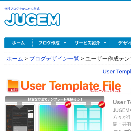
無料ブログをかんたん作成
ホーム
>
ブログデザイン一覧
>
ユーザー作成テンプ
User Tem
User 
JUGE
方々が
開・共