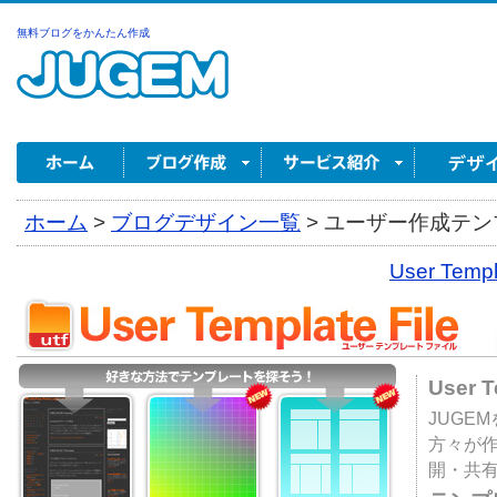
無料ブログをかんたん作成
ホーム
>
ブログデザイン一覧
>
ユーザー作成テンプ
User Tem
User 
JUGE
方々が
開・共