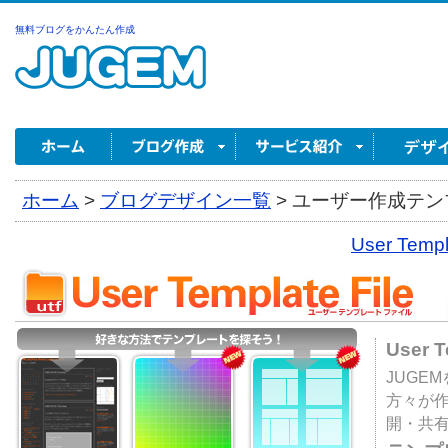
無料ブログをかんたん作成
ホーム
>
ブログデザイン一覧
>
ユーザー作成テンプ
User Tem
User 
JUGE
方々が
開・共