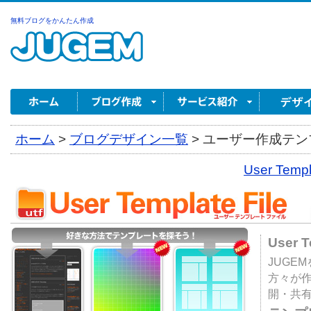
無料ブログをかんたん作成
ホーム
>
ブログデザイン一覧
>
ユーザー作成テンプ
User Tem
User 
JUGE
方々が
開・共