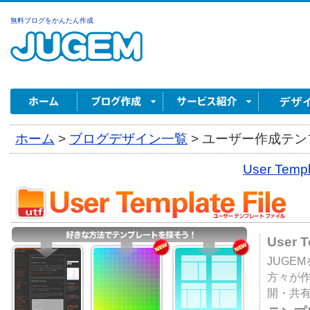
無料ブログをかんたん作成
ホーム
>
ブログデザイン一覧
>
ユーザー作成テンプ
User Tem
User 
JUGE
方々が
開・共