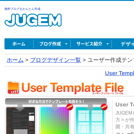
無料ブログをかんたん作成
ホーム
>
ブログデザイン一覧
>
ユーザー作成テンプ
User Tem
User 
JUGE
方々が
開・共