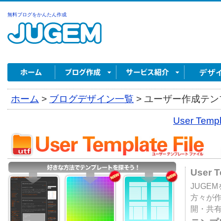
無料ブログをかんたん作成
ホーム
>
ブログデザイン一覧
>
ユーザー作成テンプ
User Tem
User 
JUGE
方々が
開・共