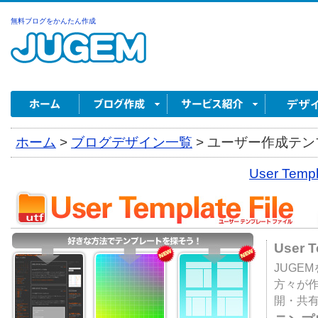
無料ブログをかんたん作成
ホーム
>
ブログデザイン一覧
>
ユーザー作成テンプ
User Tem
User 
JUGE
方々が
開・共