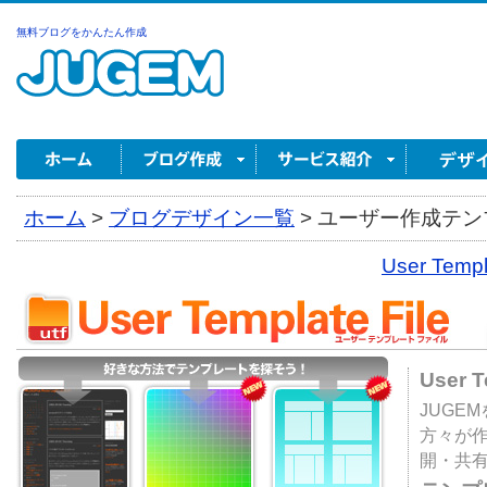
無料ブログをかんたん作成
ホーム
>
ブログデザイン一覧
>
ユーザー作成テンプ
User Tem
User 
JUGE
方々が
開・共