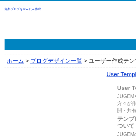
無料ブログをかんたん作成
ホーム
>
ブログデザイン一覧
>
ユーザー作成テンプ
User Tem
User 
JUGE
方々が
開・共