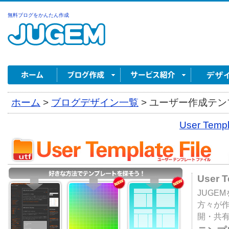
無料ブログをかんたん作成
ホーム
>
ブログデザイン一覧
>
ユーザー作成テンプ
User Tem
User 
JUGE
方々が
開・共