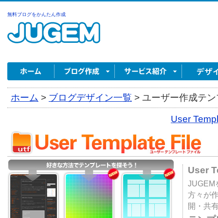
無料ブログをかんたん作成
ホーム
>
ブログデザイン一覧
>
ユーザー作成テンプ
User Tem
User 
JUGE
方々が
開・共