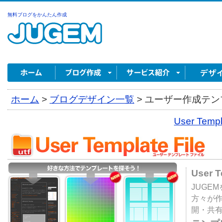
無料ブログをかんたん作成
ホーム
>
ブログデザイン一覧
>
ユーザー作成テンプ
User Tem
User 
JUGE
方々が
開・共