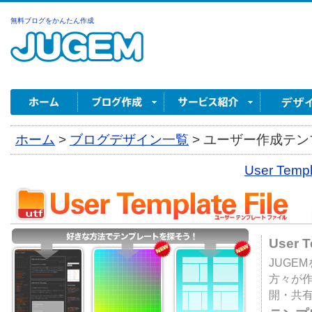
無料ブログをかんたん作成
ホーム
>
ブログデザイン一覧
>
ユーザー作成テンプ
User Tem
User 
JUGE
方々が
開・共