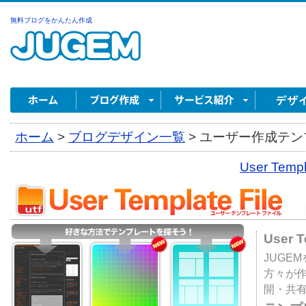
無料ブログをかんたん作成
ホーム
>
ブログデザイン一覧
>
ユーザー作成テンプ
User Tem
User 
JUGE
方々が
開・共