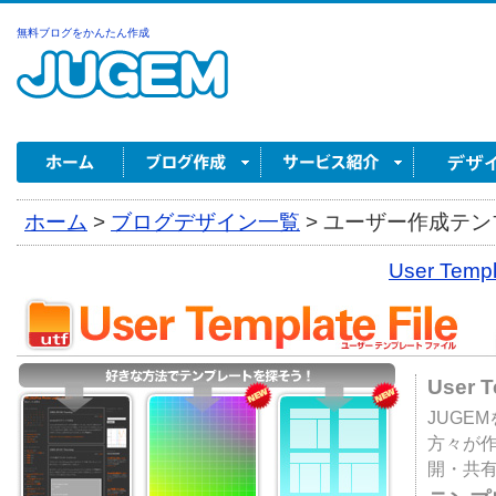
無料ブログをかんたん作成
ホーム
>
ブログデザイン一覧
>
ユーザー作成テンプ
User Tem
User 
JUGE
方々が
開・共