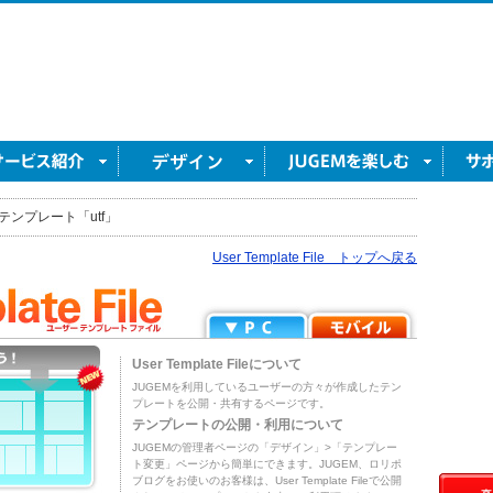
テンプレート「utf」
User Template File トップへ戻る
User Template Fileについて
JUGEMを利用しているユーザーの方々が作成したテン
プレートを公開・共有するページです。
テンプレートの公開・利用について
JUGEMの管理者ページの「デザイン」>「テンプレー
ト変更」ページから簡単にできます。JUGEM、ロリポ
ブログをお使いのお客様は、User Template Fileで公開