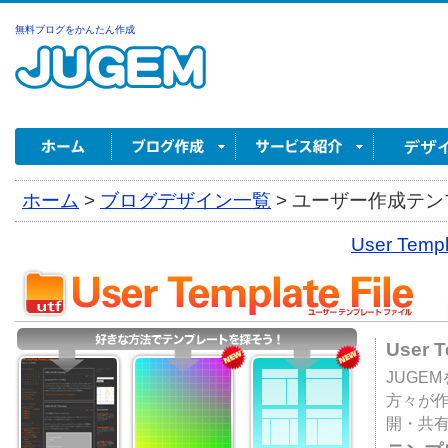
無料ブログをかんたん作成
ホーム
>
ブログデザイン一覧
>
ユーザー作成テンプ
User Tem
User 
JUGE
方々が
開・共