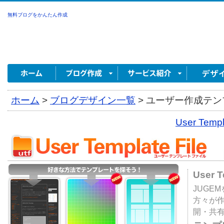
無料ブログをかんたん作成
ホーム
>
ブログデザイン一覧
>
ユーザー作成テンプ
User Tem
User 
JUGE
方々が
開・共