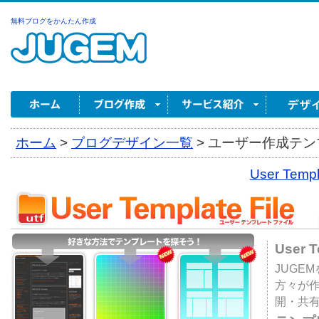
無料ブログをかんたん作成
ホーム
>
ブログデザイン一覧
>
ユーザー作成テンプ
User Tem
User 
JUGE
方々が
開・共