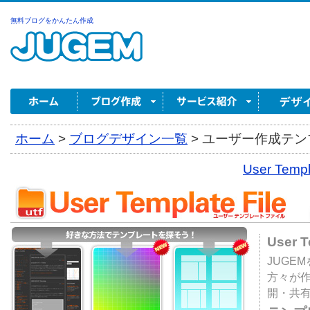
無料ブログをかんたん作成
ホーム
>
ブログデザイン一覧
>
ユーザー作成テンプ
User Tem
User 
JUGE
方々が
開・共