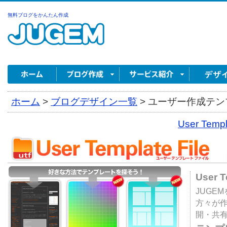
無料ブログをかんたん作成
ホーム
>
ブログデザイン一覧
>
ユーザー作成テンプ
User Tem
User 
JUGE
方々が
開・共