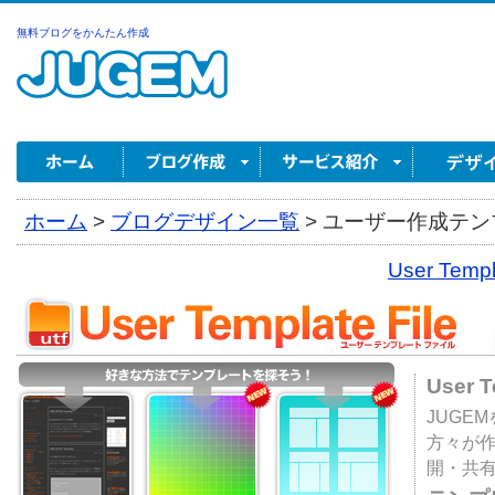
無料ブログをかんたん作成
ホーム
>
ブログデザイン一覧
>
ユーザー作成テンプ
User Tem
User 
JUGE
方々が
開・共