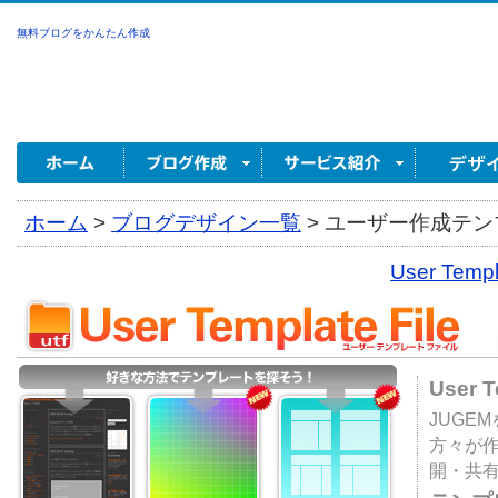
無料ブログをかんたん作成
ホーム
>
ブログデザイン一覧
>
ユーザー作成テンプ
User Tem
User 
JUGE
方々が
開・共