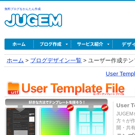
無料ブログをかんたん作成
ホーム
>
ブログデザイン一覧
>
ユーザー作成テンプ
User Tem
User 
JUGE
方々が
開・共