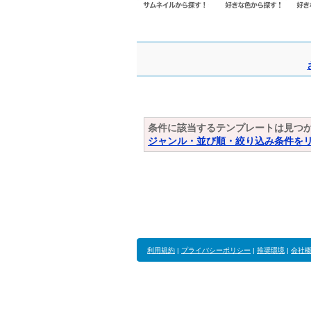
条件に該当するテンプレートは見つ
ジャンル・並び順・絞り込み条件を
利用規約
|
プライバシーポリシー
|
推奨環境
|
会社