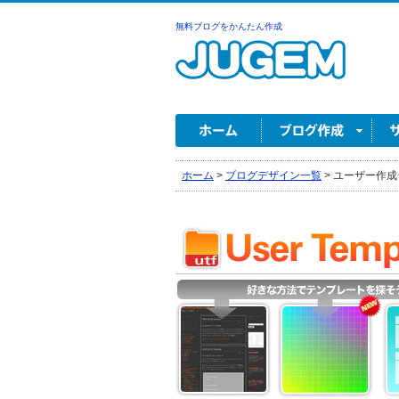
無料ブログをかんたん作成
ホーム
>
ブログデザイン一覧
>
ユーザー作成