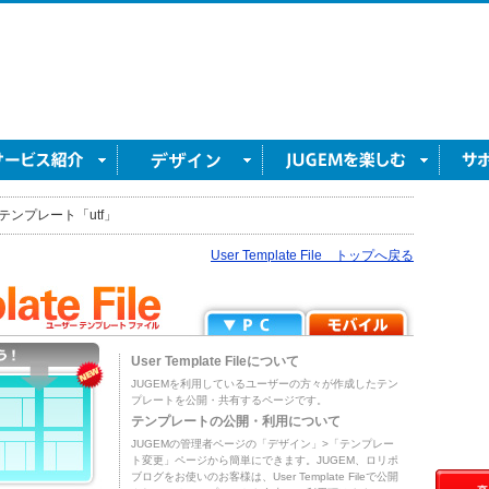
テンプレート「utf」
User Template File トップへ戻る
User Template Fileについて
JUGEMを利用しているユーザーの方々が作成したテン
プレートを公開・共有するページです。
テンプレートの公開・利用について
JUGEMの管理者ページの「デザイン」>「テンプレー
ト変更」ページから簡単にできます。JUGEM、ロリポ
ブログをお使いのお客様は、User Template Fileで公開