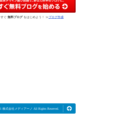
今すぐ
無料ブログ
をはじめよう！ ≫
ブログ作成
2021 株式会社メディアーノ All Rights Reserved.