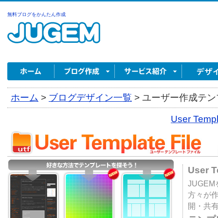
無料ブログをかんたん作成
ホーム
>
ブログデザイン一覧
>
ユーザー作成テンプ
User Tem
User 
JUGE
方々が
開・共