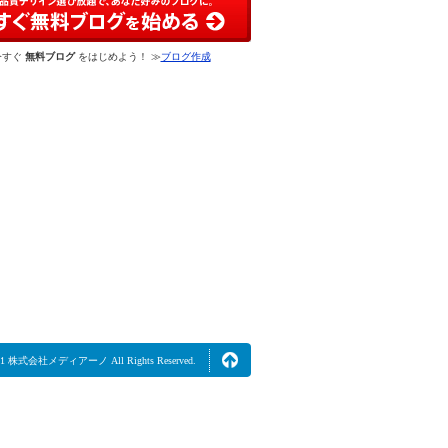
今すぐ
無料ブログ
をはじめよう！ ≫
ブログ作成
2021 株式会社メディアーノ All Rights Reserved.