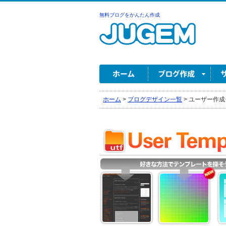
無料ブログをかんたん作成
ホーム
>
ブログデザイン一覧
>
ユーザー作成