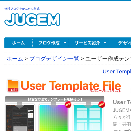
無料ブログをかんたん作成
ホーム
>
ブログデザイン一覧
>
ユーザー作成テンプ
User Tem
User 
JUGE
方々が
開・共