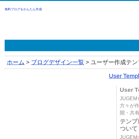
無料ブログをかんたん作成
ホーム
>
ブログデザイン一覧
>
ユーザー作成テンプ
User Tem
User 
JUGE
方々が
開・共