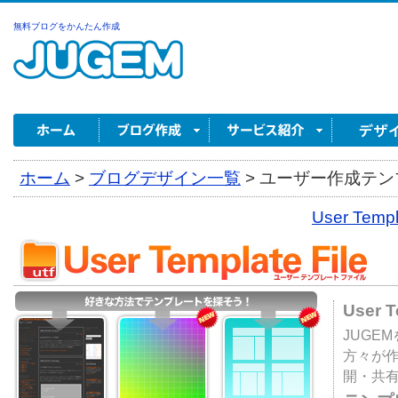
無料ブログをかんたん作成
ホーム
>
ブログデザイン一覧
>
ユーザー作成テンプ
User Tem
User 
JUGE
方々が
開・共