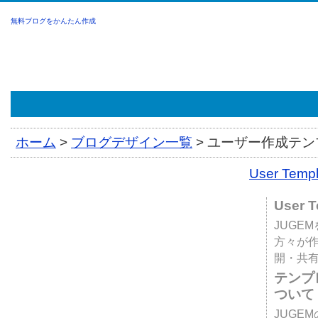
無料ブログをかんたん作成
ホーム
>
ブログデザイン一覧
>
ユーザー作成テンプ
User Tem
User 
JUGE
方々が
開・共