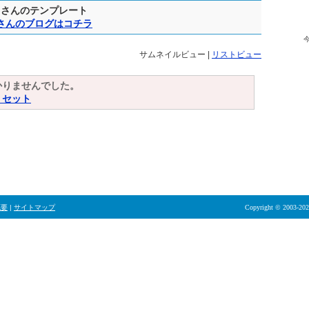
さんのテンプレート
さんのブログはコチラ
サムネイルビュー |
リストビュー
かりませんでした。
リセット
概要
|
サイトマップ
Copyright © 2003-