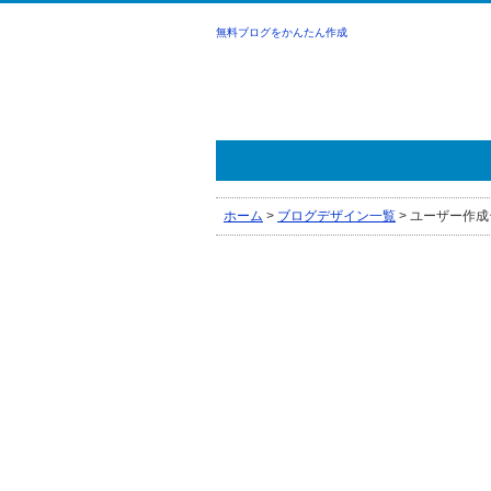
無料ブログをかんたん作成
ホーム
>
ブログデザイン一覧
>
ユーザー作成