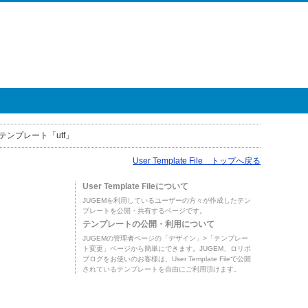
テンプレート「utf」
User Template File トップへ戻る
User Template Fileについて
JUGEMを利用しているユーザーの方々が作成したテン
プレートを公開・共有するページです。
テンプレートの公開・利用について
JUGEMの管理者ページの「デザイン」>「テンプレー
ト変更」ページから簡単にできます。JUGEM、ロリポ
ブログをお使いのお客様は、User Template Fileで公開
されているテンプレートを自由にご利用頂けます。