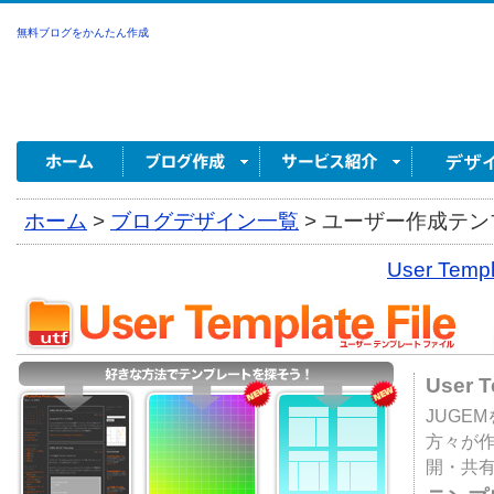
無料ブログをかんたん作成
ホーム
>
ブログデザイン一覧
>
ユーザー作成テンプ
User Tem
User 
JUGE
方々が
開・共