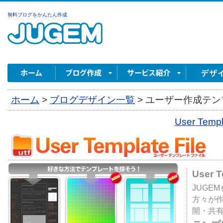
無料ブログをかんたん作成
ホーム
>
ブログデザイン一覧
>
ユーザー作成テンプ
User Tem
User 
JUGE
方々が
開・共