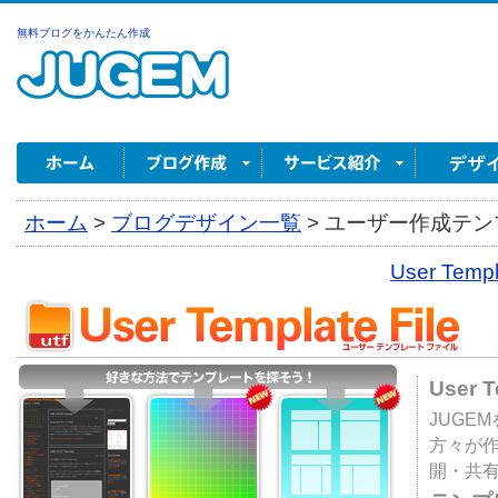
無料ブログをかんたん作成
ホーム
>
ブログデザイン一覧
>
ユーザー作成テンプ
User Tem
User 
JUGE
方々が
開・共