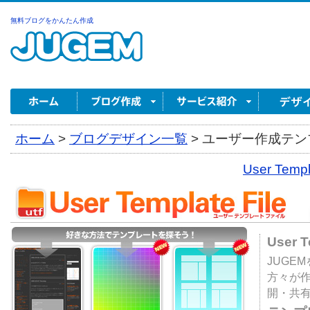
無料ブログをかんたん作成
ホーム
>
ブログデザイン一覧
>
ユーザー作成テンプ
User Tem
User 
JUGE
方々が
開・共