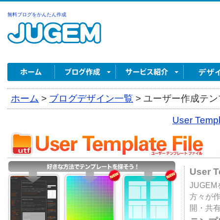
無料ブログをかんたん作成
ホーム
>
ブログデザイン一覧
>
ユーザー作成テンプ
User Tem
User 
JUGE
方々が
開・共