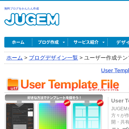
無料ブログをかんたん作成
ホーム
>
ブログデザイン一覧
>
ユーザー作成テンプ
User Tem
User 
JUGE
方々が
開・共