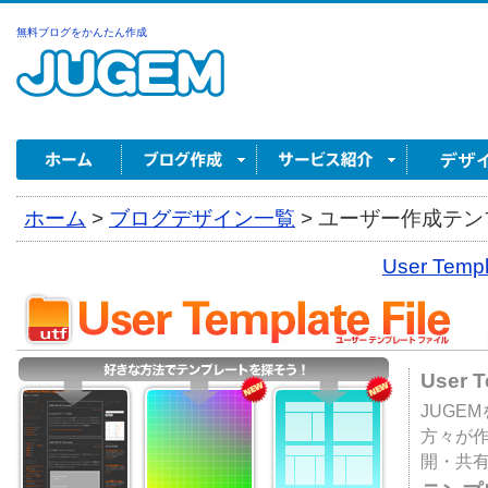
無料ブログをかんたん作成
ホーム
>
ブログデザイン一覧
>
ユーザー作成テンプ
User Tem
User 
JUGE
方々が
開・共