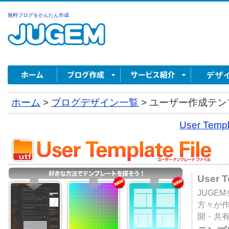
無料ブログをかんたん作成
ホーム
>
ブログデザイン一覧
>
ユーザー作成テンプ
User Tem
User 
JUGE
方々が
開・共