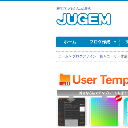
無料ブログをかんたん作成
ホーム
>
ブログデザイン一覧
>
ユーザー作成