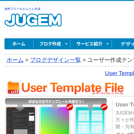
無料ブログをかんたん作成
ホーム
>
ブログデザイン一覧
>
ユーザー作成テンプ
User Tem
User 
JUGE
方々が
開・共